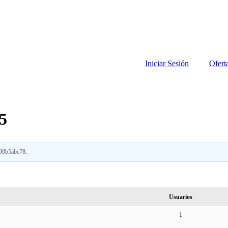
Iniciar Sesión
Ofert
5
90b5abc78
.
Usuarios
1